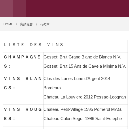
HOME
実績報告
花の木
ＬＩＳＴＥ ＤＥＳ ＶＩＮＳ
ＣＨＡＭＰＡＧNＥ
Gosset; Brut Grand Blanc de Blancs N.V.
Ｓ：
Gosset; Brut 15 Ans de Cave a Minima N.V.
ＶＩＮＳ ＢＬＡＮ
Clos des Lunes Lune d’Argent 2014
ＣＳ：
Bordeaux
Chateau La Louviere 2012 Pessac-Leognan
ＶＩＮＳ ＲＯＵＧ
Chateau Petit-Village 1995 Pomerol MAG.
ＥＳ：
Chateau Calon Segur 1996 Saint-Estephe